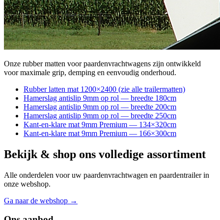
Onze rubber matten voor paardenvrachtwagens zijn ontwikkeld
voor maximale grip, demping en eenvoudig onderhoud.
Rubber latten mat 1200×2400 (zie alle trailermatten)
Hamerslag antislip 9mm op rol — breedte 180cm
Hamerslag antislip 9mm op rol — breedte 200cm
Hamerslag antislip 9mm op rol — breedte 250cm
Kant-en-klare mat 9mm Premium — 134×320cm
Kant-en-klare mat 9mm Premium — 166×300cm
Bekijk & shop ons volledige assortiment
Alle onderdelen voor uw paardenvrachtwagen en paardentrailer in
onze webshop.
Ga naar de webshop →
Ons aanbod